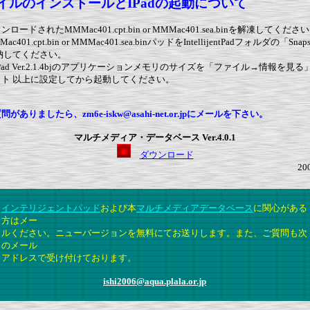
イルのインストールとIPadの起動について
ロードされたMMMac401.cpt.bin or MMMac401.sea.binを解凍してくださ
401.cpt.bin or MMMac401.sea.binパッドをIntellijentPadフォルダの「Sna
納してください。
igentPad Ver.2.1.4bjのアプリケーションメモリのサイズを「ファイル→情報を見
イト
以上に設定してから起動してください。
がありましたら、zm6e-iskw@asahi-net.or.jpにメールを下さい。
マルチメディア・データベース Ver.4.0.1
ダウンロード
2002年9月
インテリジェントパッド
および本
マルチメディアデータベース
に関心がある
方はメー
ルください。ニューバージョンを無料にてお送りします。また、ご質問も次
のメール
アドレスで受け付けております。
ishi2006@aqua.plala.or.jp