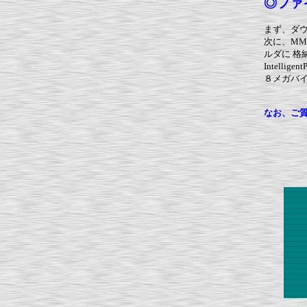
◎ファ
まず、ダウン
次に、MMMac
ルダに
格
Intell
８メガバ
なお、ご質問