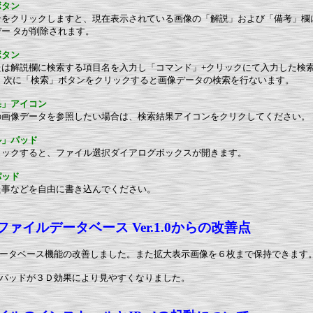
ボタン
ンをクリックしますと、現在表示されている画像の「解説」および「備考」欄
デー
タが削除されます。
ボタン
たは解説欄に検索する項目名を入力し「コマンド」+クリックにて入力した検
。
次に「検索」ボタンをクリックすると画像データの検索を行ないます。
果」アイコン
の画像データを参照したい場合は、検索結果アイコンをクリクしてください。
ル」パッド
リックすると、ファイル選択ダイアログボックスが開きます。
パッド
た事などを自由に書き込んでください。
ァイルデータベース Ver.1.0からの改善点
像データベース機能の改善しました。また拡大表示画像を６枚まで保持できます
のパッドが３Ｄ効果により見やすくなりました。