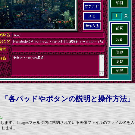
「各パッドやボタンの説明と操作方法」
録」
します。 Imagesフォルダ内に格納されている画像ファイルのファイル名を
押
します。