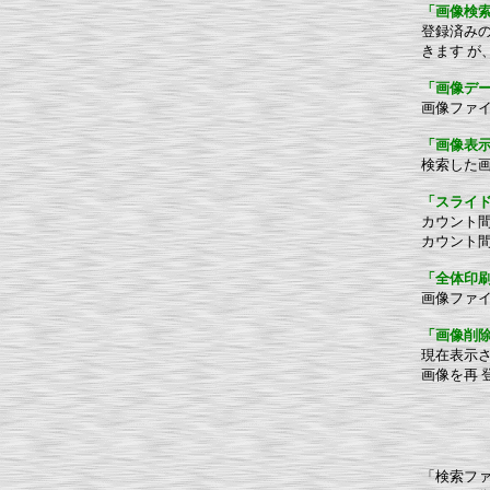
「画像検
登録済みの
きます
が
「画像デ
画像ファ
「画像表
検索した
「スライ
カウント
カウント
「全体印
画像ファ
「画像削
現在表示
画像を再
「検索フ