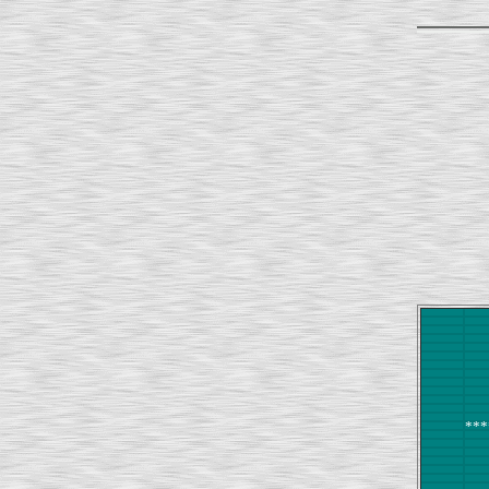
***
Mult
for I