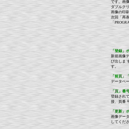
です。画
ダブルク
画像の印
次回「再
「PROG
「登録」
新規画像
び出しま
す。
「前頁」
データベ
「頁」番
登録され
接、頁番
「更新」
画像デー
してくだ