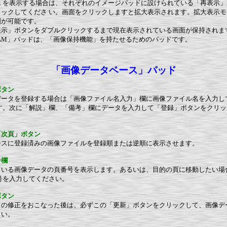
像
を表示する場合は、それぞれのイメージパッドに設けられている「再表示」
リックしてくださ
い。画面をクリックしますと拡大表示されます。拡大表示モ
刷が可能です。
表示」ボタンをダブルクリックするまで現在表示されている画面が保持されま
RAM」パッドは、「画像保持機能」を持たせるためのパッドです。
「画像データベース」パッド
ボタン
データを登録する場合は「画像ファイル名入力」欄に画像ファイル名を入力し
す。次に「解説」欄、「備考」欄にデータを入力して「登録」ボタンをクリッ
「次頁」ボタン
ースに登録済みの画像ファイルを登録順または逆順に表示させます。
号欄
ている画像データの頁番号を表示します。あるいは、目的の頁に移動したい場
号を入力してください。
ボタン
タの修正をおこなった後は、必ずこの「更新」ボタンをクリックして、画像デ
さい。