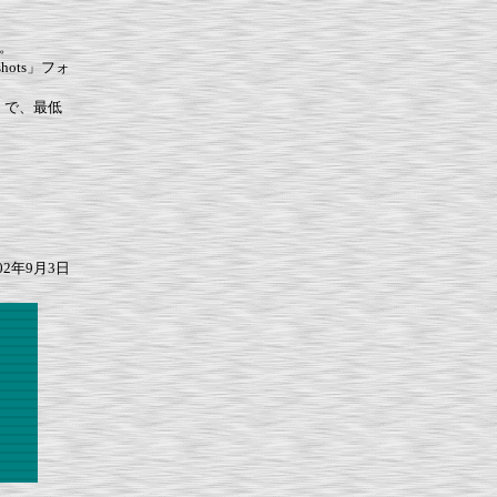
い。
pshots」フォ
る」で、最低
3日