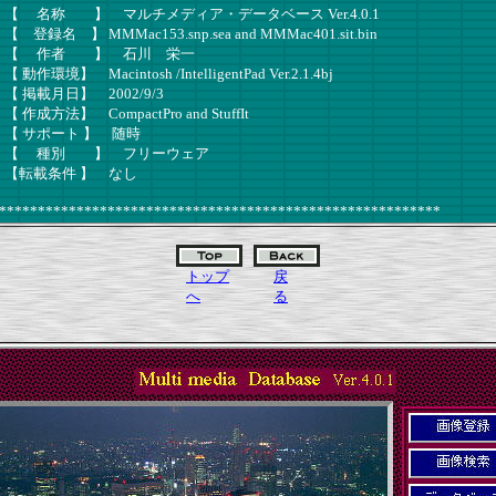
 】 マルチメディア・データベース Ver.4.0.1
】 MMMac153.snp.sea and MMMac401.sit.bin
者 】 石川 栄一
 Macintosh /IntelligentPad Ver.2.1.4bj
月日】 2002/9/3
】 CompactPro and StuffIt
ポート 】 随時
別 】 フリーウェア
条件 】 なし
*****************************************************
トップ
戻
へ
る