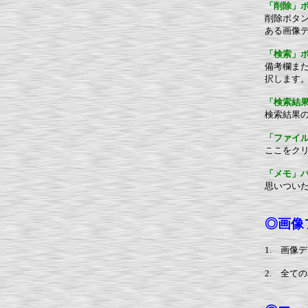
「削除」
削除ボタ
ある画像
「検索」
備考欄ま
択します
「検索結
検索結果
「ファイ
ここをク
「メモ」
思いつい
◎画像フ
1. 画
2. 全て