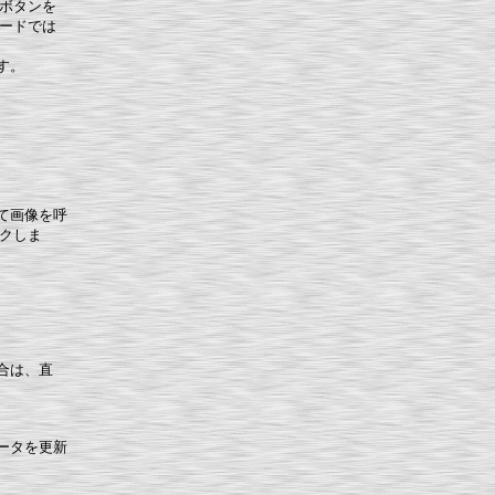
ボタンを
ードでは
す。
て画像を呼
クしま
合は、直
ータを更新