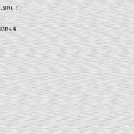
に登録して
索項目を選
。