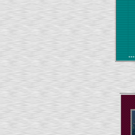
【 名称
【 登録名 
【 作
【 動作環境】
【 掲載
【 作成方法
【 サ
【 種
【転載
*******