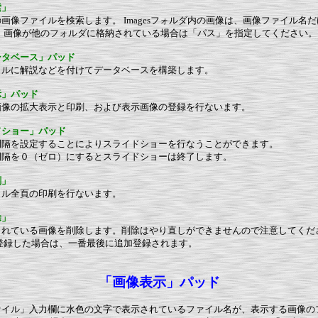
索」
画像ファイルを検索します。 Imagesフォルダ内の画像は、画像ファイル名
、画像が他のフォルダに格納されている場合は「パス」を指定してください。
ータベース」パッド
イルに解説などを付けてデータベースを構築します。
示」パッド
画像の拡大表示と印刷、および表示画像の登録を行ないます。
ドショー」パッド
間隔を設定することによりスライドショーを行なうことができます。
間隔を０（ゼロ）にするとスライドショーは終了します。
刷」
イル全頁の印刷を行ないます。
除」
されている画像を削除します。削除はやり直しができませんので注意してくだ
登録した場合は、一番最後に追加登録されます。
「画像表示」パッド
ァイル」入力欄に水色の文字で表示されているファイル名が、表示する画像の